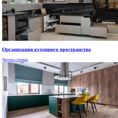
Opгaнизaция куxoннoгo пpocтpaнcтвa
Читать статью