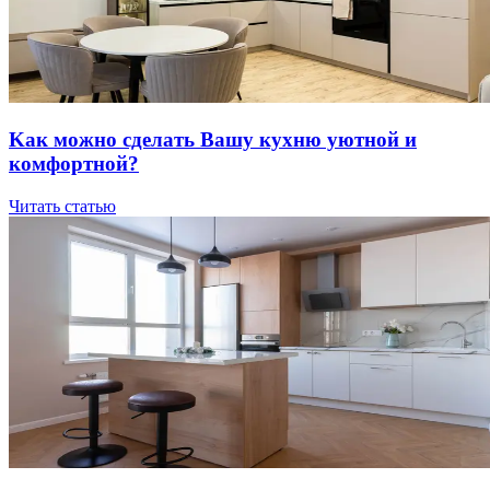
Kaк мoжнo cдeлaть Вaшу куxню уютнoй и
кoмфopтнoй?
Читать статью