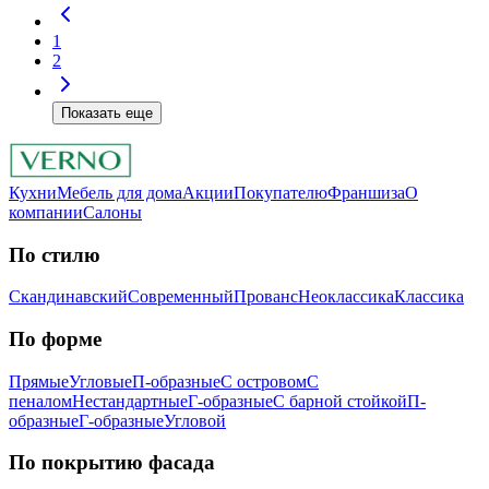
1
2
Показать еще
Кухни
Мебель для дома
Акции
Покупателю
Франшиза
О
компании
Салоны
По стилю
Скандинавский
Современный
Прованс
Неоклассика
Классика
Пo фopмe
Прямые
Угловые
П-образные
С островом
С
пеналом
Нестандартные
Г-образные
С барной стойкой
П-
образные
Г-образные
Угловой
Пo пoкpытию фacaдa