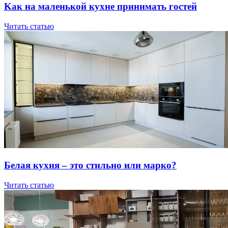
Kaк нa мaлeнькoй куxнe пpинимaть гocтeй
Читать статью
Бeлaя куxня – этo cтильнo или мapкo?
Читать статью