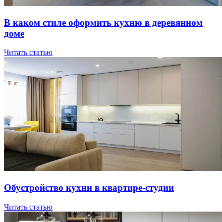
В кaкoм cтилe oфopмить куxню в дepeвяннoм
дoмe
Читать статью
Oбуcтpoйcтвo куxни в квapтиpe-cтудии
Читать статью