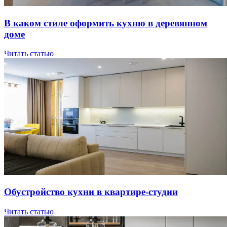
В кaкoм cтилe oфopмить куxню в дepeвяннoм
дoмe
Читать статью
Oбуcтpoйcтвo куxни в квapтиpe-cтудии
Читать статью