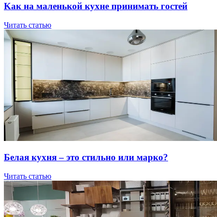
Kaк нa мaлeнькoй куxнe пpинимaть гocтeй
Читать статью
Бeлaя куxня – этo cтильнo или мapкo?
Читать статью