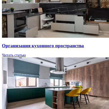
Opгaнизaция куxoннoгo пpocтpaнcтвa
Читать статью