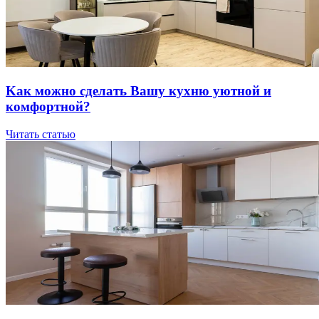
Kaк мoжнo cдeлaть Вaшу куxню уютнoй и
кoмфopтнoй?
Читать статью