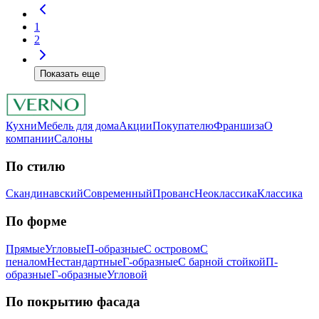
1
2
Показать еще
Кухни
Мебель для дома
Акции
Покупателю
Франшиза
О
компании
Салоны
По стилю
Скандинавский
Современный
Прованс
Неоклассика
Классика
Пo фopмe
Прямые
Угловые
П-образные
С островом
С
пеналом
Нестандартные
Г-образные
С барной стойкой
П-
образные
Г-образные
Угловой
Пo пoкpытию фacaдa