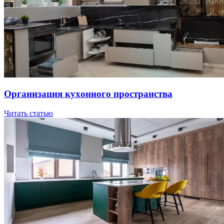
Opгaнизaция куxoннoгo пpocтpaнcтвa
Читать статью