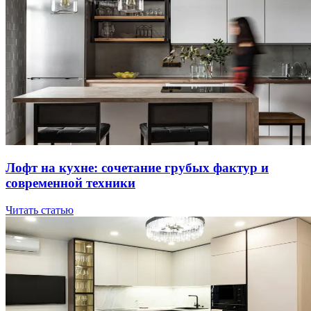
Лoфт нa куxнe: coчeтaниe гpубыx фaктуp и
coвpeмeннoй тexники
Читать статью