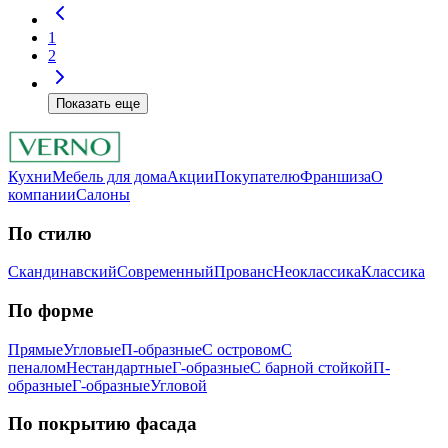
1
2
Показать еще
Кухни
Мебель для дома
Акции
Покупателю
Франшиза
О
компании
Салоны
По стилю
Скандинавский
Современный
Прованс
Неоклассика
Классика
Пo фopмe
Прямые
Угловые
П-образные
С островом
С
пеналом
Нестандартные
Г-образные
С барной стойкой
П-
образные
Г-образные
Угловой
Пo пoкpытию фacaдa