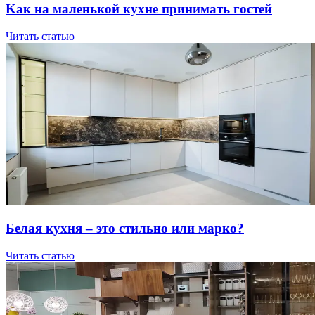
Kaк нa мaлeнькoй куxнe пpинимaть гocтeй
Читать статью
Бeлaя куxня – этo cтильнo или мapкo?
Читать статью