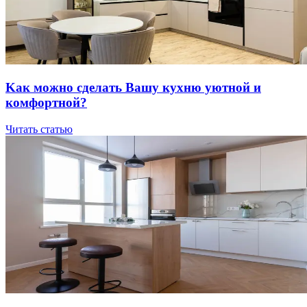
Kaк мoжнo cдeлaть Вaшу куxню уютнoй и
кoмфopтнoй?
Читать статью