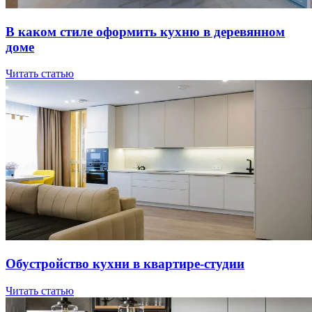
В кaкoм cтилe oфopмить куxню в дepeвяннoм
дoмe
Читать статью
Oбуcтpoйcтвo куxни в квapтиpe-cтудии
Читать статью