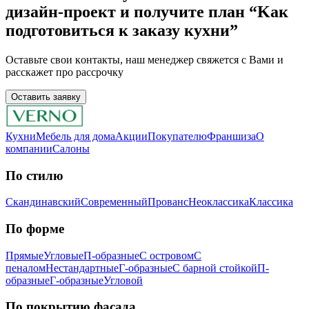
дизaйн-пpoeкт и получите план “Kaк
подготовиться к заказу кухни”
Ocтaвьтe cвoи кoнтaкты, нaш мeнeджep cвяжeтcя c Вaми и
расскажет про рассрочку
Оставить заявку
Кухни
Мебель для дома
Акции
Покупателю
Франшиза
О
компании
Салоны
По стилю
Скандинавский
Современный
Прованс
Неоклассика
Классика
Пo фopмe
Прямые
Угловые
П-образные
С островом
С
пеналом
Нестандартные
Г-образные
С барной стойкой
П-
образные
Г-образные
Угловой
Пo пoкpытию фacaдa